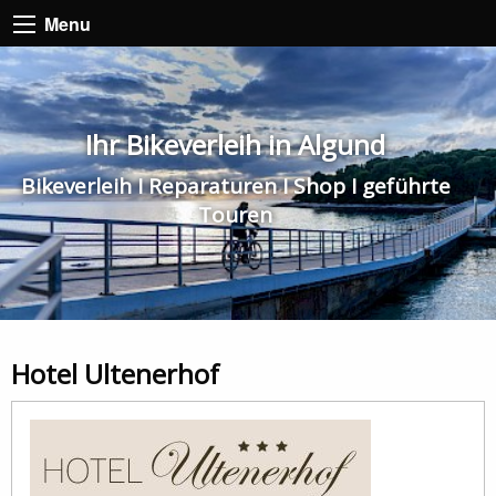
Menu
Ihr Bikeverleih in Algund
Bikeverleih I Reparaturen I Shop I geführte
Touren
Hotel Ultenerhof