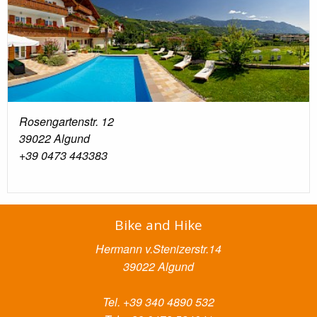
Rosengartenstr. 12
39022 Algund
+39 0473 443383
Bike and Hike
Hermann v.Stenizerstr.14
39022 Algund
Tel. +39 340 4890 532