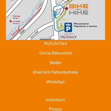
Nützliches
Online Bikeverleih
Wetter
BikeCard-Partnerbetriebe
WhatsApp
Impressum
Privacy