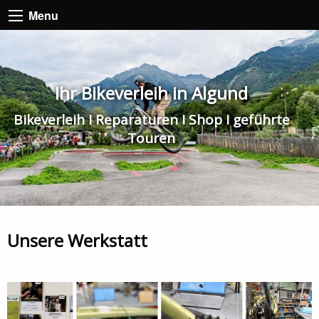
Menu
Ihr Bikeverleih in Algund
Bikeverleih I Reparaturen I Shop I geführte
Touren
Unsere Werkstatt