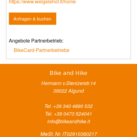
https://www.weigelehof.it/home
Anfragen & buchen
Angebote Partnerbetrieb:
BikeCard-Partnerbetriebe
Bike and Hike
Hermann v.Stenizerstr.14
39022 Algund
Tel. +39 340 4890 532
Tel. +39 0473 524041
info@bikeandhike.it
MwSt. Nr. IT02910380217