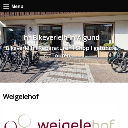
Menu
Ihr Bikeverleih in Algund
Bikeverleih I Reparaturen I Shop I geführte
Touren
Weigelehof