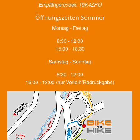
Empfängercodex: T9K4ZHO
Öffnungszeiten Sommer
Montag - Freitag
8:30 - 12:00
15:00 - 18:30
Samstag - Sonntag
8:30 - 12:00
15:00 - 18:00 (nur Verleih/Radrückgabe)