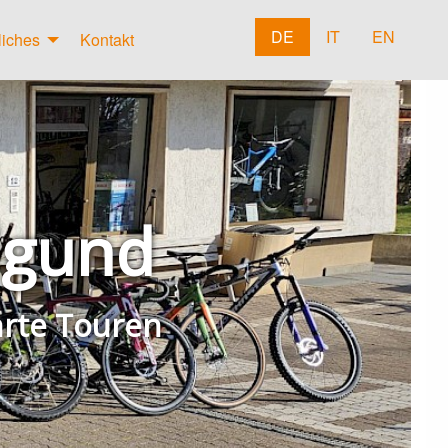
DE
IT
EN
liches
Kontakt
Algund
hrte Touren