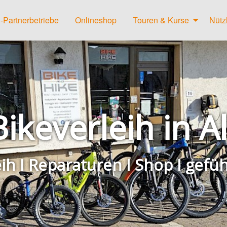
-Partnerbetriebe
Onlineshop
Touren & Kurse
Nütz
Bikeverleih in 
eih I Reparaturen I Shop I gefü