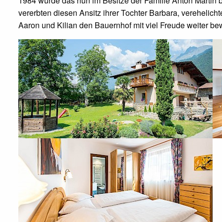
1984 wurde das nun im Besitze der Familie Anton Martin 
vererbten diesen Ansitz ihrer Tochter Barbara, verehelic
Aaron und Kilian den Bauernhof mit viel Freude weiter bew