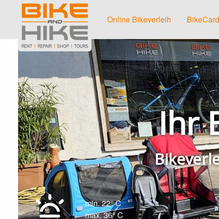
Online Bikeverleih
BikeCard
Ihr 
Bikeverl
min. 22° C
max. 36° C