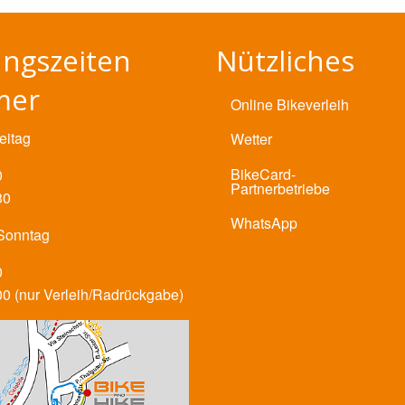
ngszeiten
Nützliches
mer
Online Bikeverleih
eitag
Wetter
BikeCard-
0
Partnerbetriebe
30
WhatsApp
Sonntag
0
00 (nur Verleih/Radrückgabe)