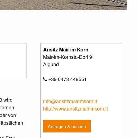
Ansitz Mair im Korn
Mair-im-Kornstr.-Dorf 9
Algund
+39 0473 448551
3 wird
info@ansitzmairimkorn.it
 fernen
http://www.ansitzmairimkorn.it
nder von
päpstlichen
Anfragen & buchen