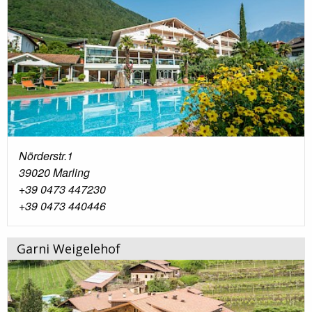
Nörderstr.1
39020 Marling
+39 0473 447230
+39 0473 440446
Garni Weigelehof