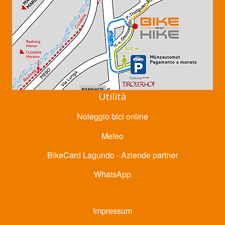
Utilità
Noleggio bici online
Meteo
BikeCard Lagundo - Aziende partner
WhatsApp
Impressum