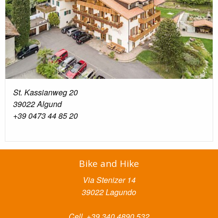
St. Kassianweg 20
39022 Algund
+39 0473 44 85 20
Bike and Hike
Via Stenizer 14
39022 Lagundo
Cell. +39 340 4890 532