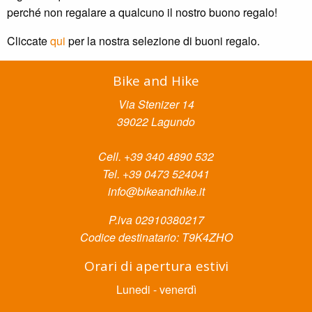
perché non regalare a qualcuno il nostro buono regalo!
Cliccate
qui
per la nostra selezione di buoni regalo.
Bike and Hike
Via Stenizer 14
39022 Lagundo
Cell. +39 340 4890 532
Tel. +39 0473 524041
info@bikeandhike.it
P.iva 02910380217
Codice destinatario: T9K4ZHO
Orari di apertura estivi
Lunedi - venerdì