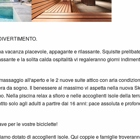
 DIVERTIMENTO.
i una vacanza piacevole, appagante e rilassante. Squisite preliba
sante e la solita calda ospitalità vi regaleranno giorni indimenti
assaggio all'aperto e le 2 nuove suite attico con aria condizio
fera da sogno. Il benessere al massimo vi aspetta nella nuova S
. Nella piscina relax a sfioro e nelle accoglienti isole della ter
tito solo agli adulti a partire dai 16 anni: pace assoluta e profon
ve per le vostre biciclette!
amo dotato di accoglienti isole. Qui coppie e famiglie troveranno 