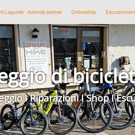
d Lagundo - Aziende partner
Onlineshop
Escursionismo
leggio di bicicl
ggio I Riparazioni I Shop I Esc