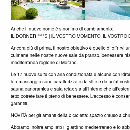
Anche il nuovo nome è sinonimo di cambiamento:
IL DORNER ****S | IL VOSTRO MOMENTO. IL VOSTRO
Ancora più di prima, il nostro obiettivo è quello di offrirv
culinarie nelle nostre nuove sale da pranzo, benessere rilas
mediterranea regione di Merano.
Le 17 nuove suite con aria condizionata e alcune con idrom
idromassaggio sono caratterizzate da stile e da un'atmos
sauna panoramica e sala relax sia all'interno che all'esterno
tetto potrete fare il pieno di benessere. L'accesso è consen
garantiti.
NOVITÀ per gli amanti della bicicletta: spazio chiuso a chia
Abbiamo inoltre ampliato il giardino mediterraneo e lo abbi