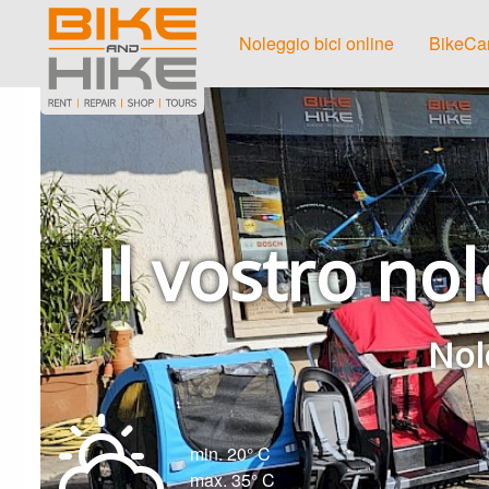
Noleggio bici online
BikeCar
Il vostro no
Nole
min. 20° C
max. 35° C