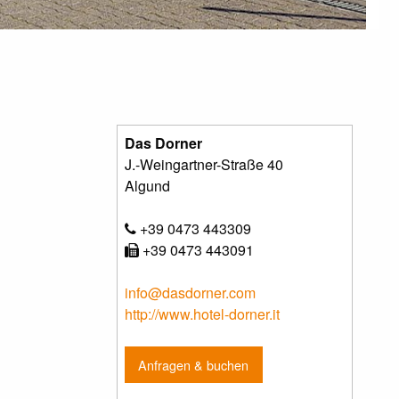
Das Dorner
J.-Weingartner-Straße 40
Algund
+39 0473 443309
+39 0473 443091
info@dasdorner.com
http://www.hotel-dorner.it
Anfragen & buchen