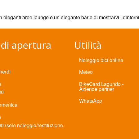
n eleganti aree lounge e un elegante bar e di mostrarvi i dintorni
 di apertura
Utilità
Noleggio bici online
nerdì
Meteo
BikeCard Lagundo -
0
Aziende partner
30
WhatsApp
omenica
0
00 (solo noleggio/restituzione