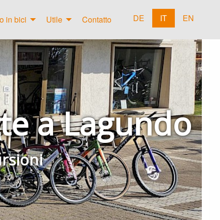
DE
IT
EN
 in bici
Utile
Contatto
ette a Lagundo
ursioni