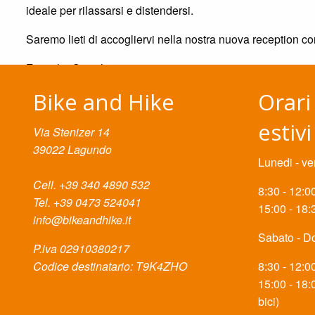
ideale per rilassarsi e distendersi.
Saremo lieti di accogliervi nella nostra nuova reception co
Famiglia Götsch
Bike and Hike
Orari
estivi
Via Stenizer 14
39022 Lagundo
Lunedi - ve
Cell. +39 340 4890 532
8:30 - 12:0
Tel. +39 0473 524041
15:00 - 18:
info@bikeandhike.it
Sabato - D
P.iva 02910380217
Codice destinatario: T9K4ZHO
8:30 - 12:0
15:00 - 18:
bici)