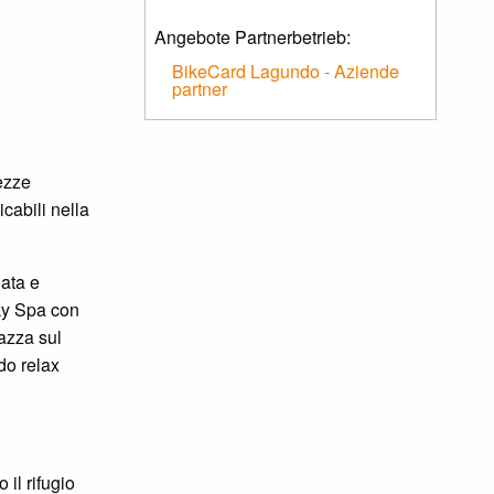
Angebote Partnerbetrieb:
BikeCard Lagundo - Aziende
partner
tezze
cabili nella
nata e
ky Spa con
razza sul
do relax
il rifugio