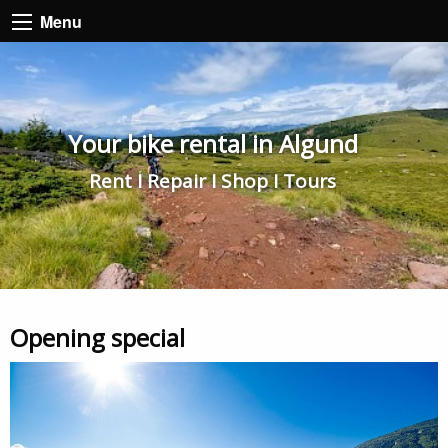
Menu
Your bike rental in Algund
Rent I Repair I Shop I Tours
Opening special