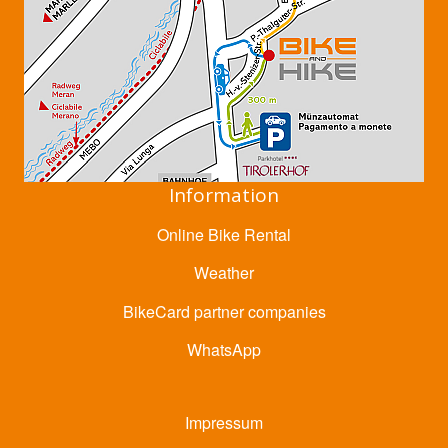
Information
Online Bike Rental
Weather
BikeCard partner companies
WhatsApp
Impressum