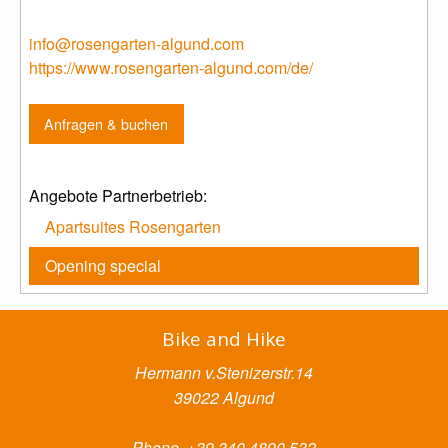
info@rosengarten-algund.com
https://www.rosengarten-algund.com/de/
Anfragen & buchen
Angebote Partnerbetrieb:
Apartsuites Rosengarten
Opening special
Bike and Hike
Hermann v.Stenizerstr.14
39022 Algund
Phone. +39 340 4890 532