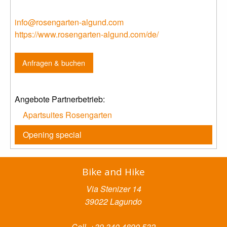
info@rosengarten-algund.com
https://www.rosengarten-algund.com/de/
Anfragen & buchen
Angebote Partnerbetrieb:
Apartsuites Rosengarten
Opening special
Bike and Hike
Via Stenizer 14
39022 Lagundo
Cell. +39 340 4890 532