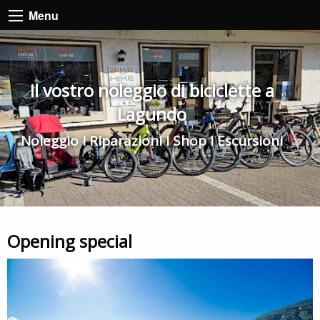
Menu
Il vostro noleggio di biciclette a
Lagundo
Noleggio I Riparazioni I Shop I Escursioni
Opening special