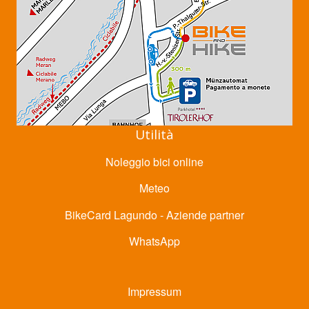
Utilità
Noleggio bici online
Meteo
BikeCard Lagundo - Aziende partner
WhatsApp
Impressum